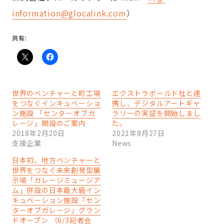
information@glocalink.com
）
共有:
世界のベンチャーと町工場
エクストラボールド社と連
をつなぐインキュベーショ
携し、デジタルアートギャ
ン施設 「センターオブガ
ラリーの実証を開始しまし
レージ」開設のご案内
た。
2018年2月20日
2021年8月27日
支援企業
News
日本初、地方ベンチャーと
世界をつなぐ未来創発型展
示場「ガレージミュージア
ム」併設の日本最大級イン
キュベーション施設「セン
ターオブガレージ」グラン
ドオープン （6/3記者会