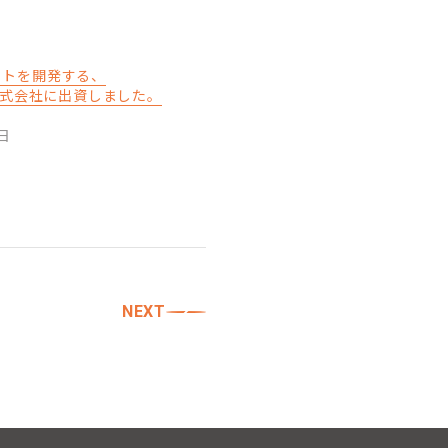
ットを開発する、
T株式会社に出資しました。
日
NEXT